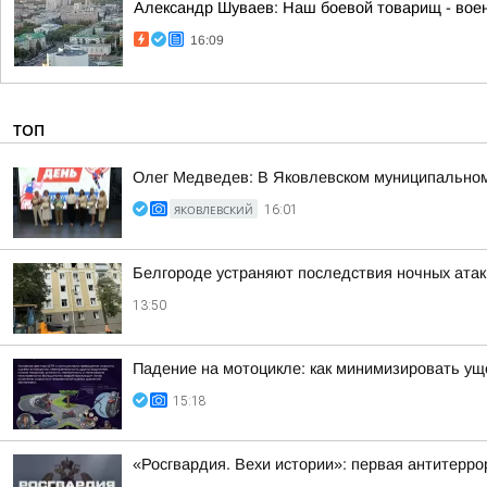
Александр Шуваев: Наш боевой товарищ - воен
16:09
ТОП
Олег Медведев: В Яковлевском муниципальном
ЯКОВЛЕВСКИЙ
16:01
Белгороде устраняют последствия ночных ата
13:50
Падение на мотоцикле: как минимизировать у
15:18
«Росгвардия. Вехи истории»: первая антитерро