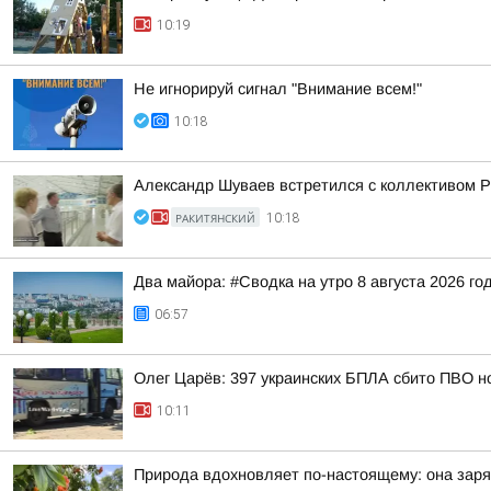
10:19
Не игнорируй сигнал "Внимание всем!"
10:18
Александр Шуваев встретился с коллективом Р
РАКИТЯНСКИЙ
10:18
Два майора: #Сводка на утро 8 августа 2026 го
06:57
Олег Царёв: 397 украинских БПЛА сбито ПВО н
10:11
Природа вдохновляет по-настоящему: она заря