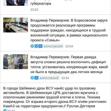
губернатора
23:23
Владимир Переверзев: В Борисовском округе
продолжается реализация программы
поддержки граждан, находящихся в трудной
жизненной ситуации, в рамках национального
проекта «Семья»
БОРИСОВСКИЙ
22:54
Владимир Переверзев: Первая декада
августа словно решила восполнить дефицит
тепла: установилась изнуряющая жара, какой
не было в предыдущие два летних месяца
БОРИСОВСКИЙ
22:54
В городе Шебекино дрон ВСУ нанёс удар по грузовому
автомобилю. В Шебекинскую ЦРБ доставлен мужчина с
осколочными ранениями грудной клетки и плеча. Техника
повреждена. От взрыва второго дрона ВСУ огнём уничтожен
КамАЗ на территории предприятия.//
Руслан Дегтярев