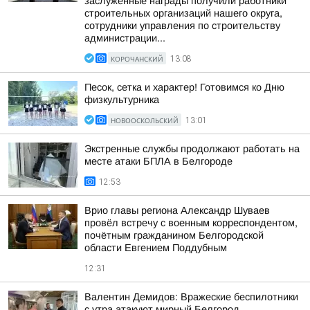
заслуженные награды получили работники
строительных организаций нашего округа,
сотрудники управления по строительству
администрации...
КОРОЧАНСКИЙ
13:08
Песок, сетка и характер! Готовимся ко Дню
физкультурника
НОВООСКОЛЬСКИЙ
13:01
Экстренные службы продолжают работать на
месте атаки БПЛА в Белгороде
12:53
Врио главы региона Александр Шуваев
провёл встречу с военным корреспондентом,
почётным гражданином Белгородской
области Евгением Поддубным
12:31
Валентин Демидов: Вражеские беспилотники
с утра атакуют мирный Белгород