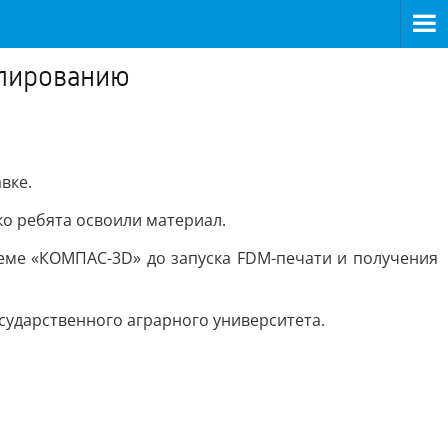
елированию
вке.
о ребята освоили материал.
еме «КОМПАС-3D» до запуска FDM-печати и получения
сударственного аграрного университета.