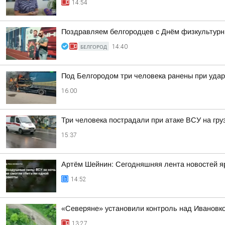
14:54
Поздравляем белгородцев с Днём физкультурн
БЕЛГОРОД
14:40
Под Белгородом три человека ранены при удар
16:00
Три человека пострадали при атаке ВСУ на гру
15:37
Артём Шейнин: Сегодняшняя лента новостей яр
14:52
«Северяне» установили контроль над Ивановко
13:27