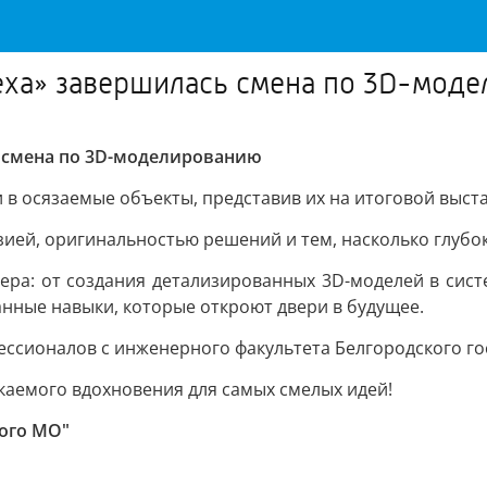
еха» завершилась смена по 3D-мод
 смена по 3D-моделированию
в осязаемые объекты, представив их на итоговой выста
ей, оригинальностью решений и тем, насколько глубок
ра: от создания детализированных 3D-моделей в сист
анные навыки, которые откроют двери в будущее.
ссионалов с инженерного факультета Белгородского го
каемого вдохновения для самых смелых идей!
ого МО"