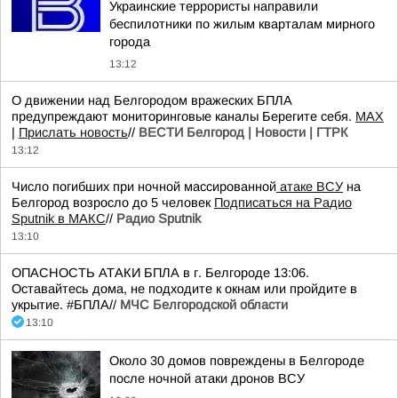
Украинские террористы направили
беспилотники по жилым кварталам мирного
города
13:12
О движении над Белгородом вражеских БПЛА
предупреждают мониторинговые каналы Берегите себя.
МАХ
|
Прислать новость
//
ВЕСТИ Белгород | Новости | ГТРК
13:12
Число погибших при ночной массированной
атаке ВСУ
на
Белгород возросло до 5 человек
Подписаться на Радио
Sputnik в MAКС
//
Радио Sputnik
13:10
ОПАСНОСТЬ АТАКИ БПЛА в г. Белгороде 13:06.
Оставайтесь дома, не подходите к окнам или пройдите в
укрытие. #БПЛА//
МЧС Белгородской области
13:10
Около 30 домов повреждены в Белгороде
после ночной атаки дронов ВСУ