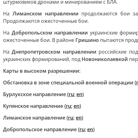
штурмовиков дронами и минированием с БЛА.
На
Лиманском направлении
продолжаются бои за 
Продолжаются ожесточенные бои.
На
Добропольском направлении
украинские формир
ожесточенные бои. В районе
Гришино
пытаются продв
На
Днепропетровском направлении
российские под
украинских формирований, под
Новониколаевкой
пер
Карты в высоком разрешении:
Обстановка в зоне специальной военной операции (
Бурлукское направление (
ru
;
en
)
Купянское направление (
ru
;
en
)
Лиманское направление (
ru
;
en
)
Добропольское направление (
ru
;
en
)