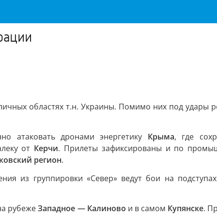
рации
личных областях т.н. Украины. Помимо них под удары р
нно атаковать дронами энергетику
Крыма
, где сох
алеку от
Керчи
. Прилеты зафиксированы и по пром
ковский регион
.
ения из группировки «Север» ведут бои на подступа
на рубеже
Западное — Калиново
и в самом
Купянске
. П