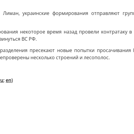
Лиман, украинские формирования отправляют груп
ования некоторое время назад провели контратаку в
инуться ВС РФ.
разделения пресекают новые попытки просачивания 
епроверены несколько строений и лесополос.
ru
;
en
)