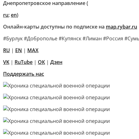
Днепропетровское направление (
ru
;
en
)
Онлайн-карты доступны по подписке на
map.rybar.ru
#Бурлук #Доброполье #Купянск #Лиман #Россия #Сум
RU
|
EN
|
MAX
VK
|
RuTube
|
ОК
|
Дзен
Поддержать нас