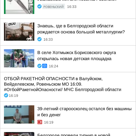
РОВЕНЬСКИЙ
16:33
Знаешь, где в Белгородской области
рождается основа большой металлургии?
16:33
В селе Хотмыжск Борисовского округа
открылась новая детская площадка
16:24
ОТБОЙ РАКЕТНОЙ ОПАСНОСТИ в Валуйском,
Вейделевском, Ровеньском МО 16:09.
#ОтбойРакетнойОпасности//
МЧС Белгородской области
16:19
39-летний староосколец остался без машины
и без денег
16:19
Белгороде провели турнир в новой