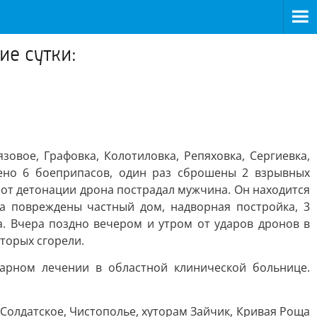
е сутки:
овое, Графовка, Колотиловка, Репяховка, Сергиевка,
ено 6 боеприпасов, один раз сброшены 2 взрывных
й от детонации дрона пострадал мужчина. Он находится
а повреждены частный дом, надворная постройка, 3
а. Вчера поздно вечером и утром от ударов дронов в
оторых сгорели.
арном лечении в областной клинической больнице.
 Солдатское, Чистополье, хуторам Зайчик, Кривая Роща