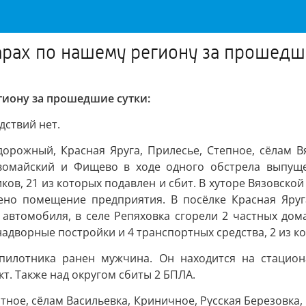
рах по нашему региону за прошедши
гиону за прошедшие сутки:
дствий нет.
орожный, Красная Яруга, Прилесье, Степное, сёлам Вяз
ервомайский и Фищево в ходе одного обстрела выпущ
ков, 21 из которых подавлен и сбит. В хуторе Вязовско
ено помещение предприятия. В посёлке Красная Яруг
х автомобиля, в селе Репяховка сгорели 2 частных дом
надворные постройки и 4 транспортных средства, 2 из к
спилотника ранен мужчина. Он находится на стацион
. Также над округом сбиты 2 БПЛА.
тное, сёлам Васильевка, Криничное, Русская Березовка,