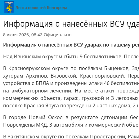
Информация о нанесённых ВСУ уда
Официально
8 июля 2026, 08:43
Информация о нанесённых ВСУ ударах по нашему ре
Над Ивнянским округом сбиты 9 беспилотников. После
В Краснояружском округе по посёлкам Быценков, Зад
хуторам Архипов, Вязовской, Красноорловский, П
устройства с БПЛА и произведены атаки 46 беспилотни
на амбулаторном лечении. На месте атаки поврежд
коммерческих объекта, гараж, грузовой и 3 легковы
посёлке Красная Яруга повреждены 2 частных дома, 2 
В городе Новый Оскол в результате детонации бе
Повреждены МКД, 3 автомобиля и коммерческий объект
В Ракитянском округе по посёлкам Пролетарский, Раки