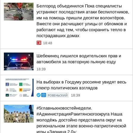
Белгород объединился Пока специалисты
устраняют последствия атаки беспилотников,
им на помощь пришли десятки волонтёров.
Вместе они расчищают улицы от обломков и
работают над тем, чтобы сохранить тепло в
пострадавших домах
18:48
Шебекинец лишился водительских прав и
автомобиля за повторную пьяную езду
18:39
На выборах в Госдуму россияне увидят весь
спектр политических взглядов
РОВЕНЬСКИЙ
18:39
#5главныхновостейнедели.
#АдминистрацияРакитянскогоокруга Наша
молодёжь достойно представила округ на
региональном этапе военно-патриотической
игры «Зарница 2.0»: