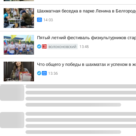
Шахматная беседка в парке Ленина в Белгород
14:03
Пятый летний фестиваль физкультурников ста
ВОЛОКОНОВСКИЙ
13:48
Что общего у победы в шахматах и успехом в ж
13:36