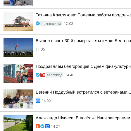
Татьяна Круглякова: Полевые работы продолж
ЧЕРНЯНСКИЙ
12:03
Вышел в свет 30-й номер газеты «Наш Белгор
11:06
Поздравляем белгородцев с Днём физкультурн
БЕЛГОРОД
14:40
Евгений Поддубный встретился с ветеранами 
14:33
Александр Шуваев: В посёлке Ивня завершили
14:27