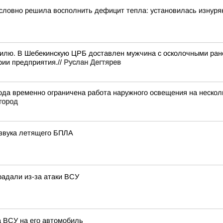
словно решила восполнить дефицит тепла: установилась изнуря
илю. В Шебекинскую ЦРБ доставлен мужчина с осколочными ране
рии предприятия.//
Руслан Дегтярев
да временно ограничена работа наружного освещения на несколь
город
 звука летящего БПЛА
радали из-за атаки ВСУ
а ВСУ на его автомобиль