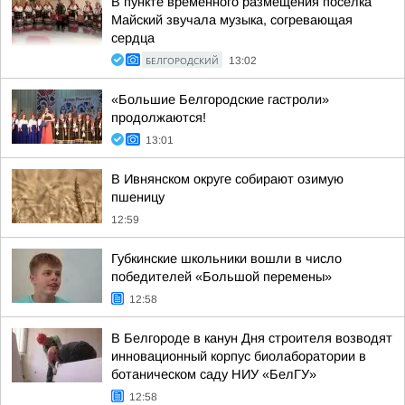
В пункте временного размещения посёлка
Майский звучала музыка, согревающая
сердца
БЕЛГОРОДСКИЙ
13:02
«Большие Белгородские гастроли»
продолжаются!
13:01
В Ивнянском округе собирают озимую
пшеницу
12:59
Губкинские школьники вошли в число
победителей «Большой перемены»
12:58
В Белгороде в канун Дня строителя возводят
инновационный корпус биолаборатории в
ботаническом саду НИУ «БелГУ»
12:58