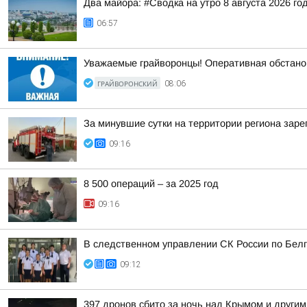
Два майора: #Сводка на утро 8 августа 2026 го
06:57
Уважаемые грайворонцы! Оперативная обстано
ГРАЙВОРОНСКИЙ
08:06
За минувшие сутки на территории региона заре
09:16
8 500 операций – за 2025 год
09:16
В следственном управлении СК России по Белг
09:12
397 дронов сбито за ночь над Крымом и другим