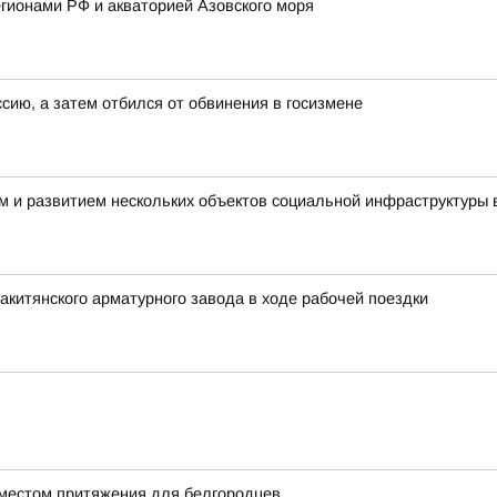
гионами РФ и акваторией Азовского моря
ссию, а затем отбился от обвинения в госизмене
 и развитием нескольких объектов социальной инфраструктуры в
акитянского арматурного завода в ходе рабочей поездки
 местом притяжения для белгородцев