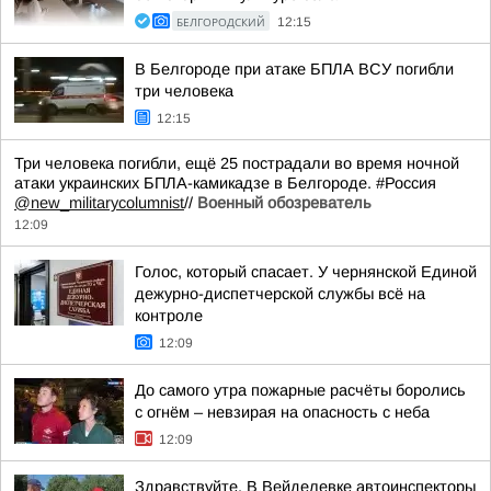
БЕЛГОРОДСКИЙ
12:15
В Белгороде при атаке БПЛА ВСУ погибли
три человека
12:15
Три человека погибли, ещё 25 пострадали во время ночной
атаки украинских БПЛА-камикадзе в Белгороде. #Россия
@new_militarycolumnist
//
Военный обозреватель
12:09
Голос, который спасает. У чернянской Единой
дежурно-диспетчерской службы всё на
контроле
12:09
До самого утра пожарные расчёты боролись
с огнём – невзирая на опасность с неба
12:09
Здравствуйте. В Вейделевке автоинспекторы