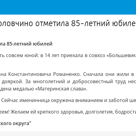
оловчино отметила 85-летний юбил
ла 85-летний юбилей
ть совсем юной: в 14 лет приехала в совхоз «Большевик
ана Константиновича Романенко. Сначала они жили в К
— дояркой. За многолетний и добросовестный труд не
ждена медалью «Материнская слава».
. Сейчас именинница окружена вниманием и заботой шес
м! Желаем ей крепкого здоровья, долголетия, бодрости
кого округа"