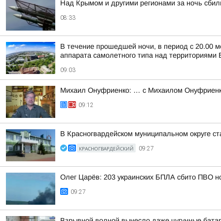
Над Крымом и другими регионами за ночь сбил
08:33
В течение прошедшей ночи, в период с 20.00 м
аппарата самолетного типа над территориями Б
09:03
Михаил Онуфриенко: … с Михаилом Онуфриенко
09:12
В Красногвардейском муниципальном округе ст
КРАСНОГВАРДЕЙСКИЙ
09:27
Олег Царёв: 203 украинских БПЛА сбито ПВО н
09:27
Взрывной волной вынесло даже чугунные бата