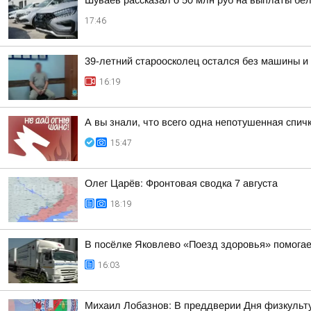
Шуваев рассказал о 50 млн руб на выплаты бе
17:46
39-летний староосколец остался без машины и 
16:19
А вы знали, что всего одна непотушенная спич
15:47
Олег Царёв: Фронтовая сводка 7 августа
18:19
В посёлке Яковлево «Поезд здоровья» помога
16:03
Михаил Лобазнов: В преддверии Дня физкульту