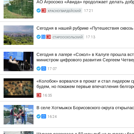
АО Агросоюз «Авида» продолжает делать добр
КРАСНОГВАРДЕЙСКИЙ
17:21
Сегодня в нашей рубрике «Путешествия сквоз
СТАРООСКОЛЬСКИЙ
17:13
Сегодня в лагере «Сокол» в Калуге прошла вс
министром цифрового развития Сергеем Четве
17:07
«Колобок» ворвался в прокат и стал лидером с
будем, но покажем первые впечатления белгор
16:35
В селе Хотмыжск Борисовского округа открыла
16:24