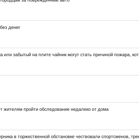
лгородцам за поврежденные авто
без денег
ка или забытый на плите чайник могут стать причиной пожара, ко
ет жителям пройти обследование недалеко от дома
рника в торжественной обстановке чествовали спортсменов, тре