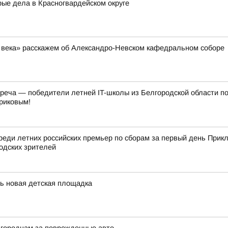
ые дела в Красногвардейском округе
ь века» расскажем об Александро-Невском кафедральном соборе
треча — победители летней IT-школы из Белгородской области п
риковым!
реди летних российских премьер по сборам за первый день Прик
одских зрителей
сь новая детская площадка