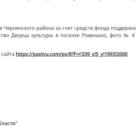
е Чернянского района за счет средств фонда поддержк
тво Дворца культуры в поселке Ровеньки), фото № 4 
с сайта
https://pastvu.com/ps/8?f=r!339_s!5_y!1993!2000
бласти"