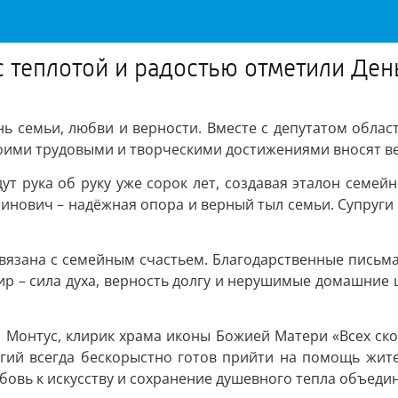
с теплотой и радостью отметили Ден
ень семьи, любви и верности. Вместе с депутатом обла
оими трудовыми и творческими достижениями вносят ве
ут рука об руку уже сорок лет, создавая эталон семейн
инович – надёжная опора и верный тыл семьи. Супруги 
связана с семейным счастьем. Благодарственные письма
р – сила духа, верность долгу и нерушимые домашние 
 Монтус, клирик храма иконы Божией Матери «Всех ско
ергий всегда бескорыстно готов прийти на помощь жит
любовь к искусству и сохранение душевного тепла объе