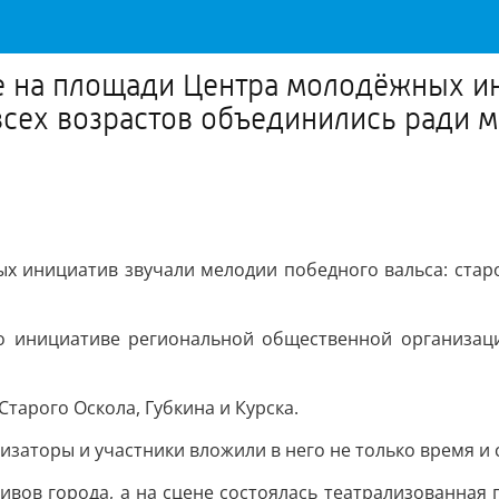
 на площади Центра молодёжных ин
всех возрастов объединились ради м
 инициатив звучали мелодии победного вальса: старо
 инициативе региональной общественной организации
тарого Оскола, Губкина и Курска.
заторы и участники вложили в него не только время и с
ивов города, а на сцене состоялась театрализованная