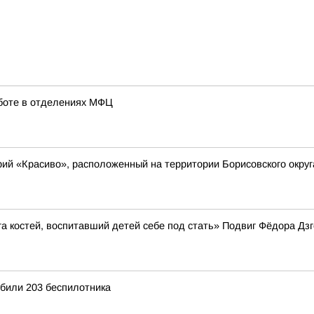
аботе в отделениях МФЦ
ий «Красиво», расположенный на территории Борисовского округ
зга костей, воспитавший детей себе под стать» Подвиг Фёдора Д
били 203 беспилотника