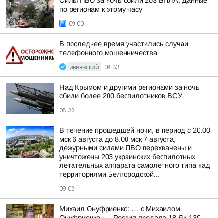
Силы ПВО за ночь сбили 203 БПЛА. Данные
по регионам к этому часу
09:00
В последнее время участились случаи
телефонного мошенничества
ИВНЯНСКИЙ
08:33
Над Крымом и другими регионами за ночь
сбили более 200 беспилотников ВСУ
08:33
В течение прошедшей ночи, в период с 20.00
мск 6 августа до 8.00 мск 7 августа,
дежурными силами ПВО перехвачены и
уничтожены 203 украинских беспилотных
летательных аппарата самолетного типа над
территориями Белгородской...
09:03
Михаил Онуфриенко: … с Михаилом
Онуфриенко …. Россия продала 18 Як-130