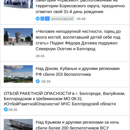
санаторий «Красиво», расположенный на
территории Борисовского округа, празднично
отметил свой 31-й день рождения
БОРИСОВСКИЙ
08:48
«Человек неподкупной честности, горец до
мозга костей, воспитавший детей себе под
стать» Подвиг Фёдора Дзгоева подружил
Северную Осетию и Белгород
08:45
Над Доном, Кубанью и другими регионами
РФ сбили 203 беспилотника
08:39
ОТБОЙ РАКЕТНОЙ ОПАСНОСТИ в г. Белгороде, Валуйском,
Белгородском и Шебекинском МО 08:31.
#ОтбойРакетнойОпасности//
МЧС Белгородской области
08:36
Над Крымом и другими регионами за ночь
сбили более 200 беспилотников ВСУ