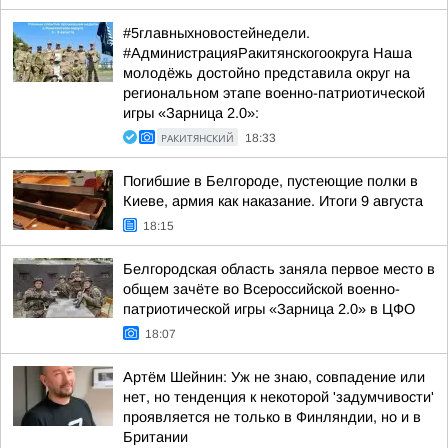
#5главныхновостейнедели.
#АдминистрацияРакитянскогоокруга Наша
молодёжь достойно представила округ на
региональном этапе военно-патриотической
игры «Зарница 2.0»:
РАКИТЯНСКИЙ
18:33
Погибшие в Белгороде, пустеющие полки в
Киеве, армия как наказание. Итоги 9 августа
18:15
Белгородская область заняла первое место в
общем зачёте во Всероссийской военно-
патриотической игры «Зарница 2.0» в ЦФО
18:07
Артём Шейнин: Уж не знаю, совпадение или
нет, но тенденция к некоторой 'задумчивости'
проявляется не только в Финляндии, но и в
Британии