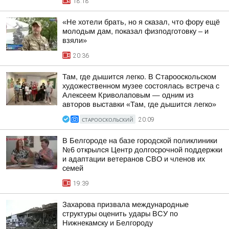
18:18
«Не хотели брать, но я сказал, что фору ещё
молодым дам, показал физподготовку – и
взяли»
20:36
Там, где дышится легко. В Старооскольском
художественном музее состоялась встреча с
Алексеем Криволаповым — одним из
авторов выставки «Там, где дышится легко»
СТАРООСКОЛЬСКИЙ
20:09
В Белгороде на базе городской поликлиники
№6 открылся Центр долгосрочной поддержки
и адаптации ветеранов СВО и членов их
семей
19:39
Захарова призвала международные
структуры оценить удары ВСУ по
Нижнекамску и Белгороду