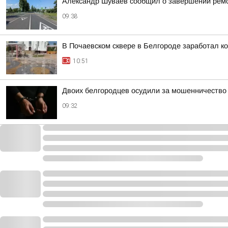
Александр Шуваев сообщил о завершении ремон
09:38
В Почаевском сквере в Белгороде заработал к
10:51
Двоих белгородцев осудили за мошенничество
09:32