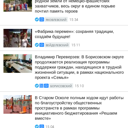
родной земли от немецко-фашистских
захватчиков, весь округ в едином порыве
почтил память героев
ЯКОВЛЕВСКИЙ
15:34
«Фабрика перемен»: сохраняя традиции,
создаём будущее!
ВЕЙДЕЛЕВСКИЙ
15:11
Владимир Переверзев: В Борисовском округе
продолжается реализация программы
поддержки граждан, находящихся в трудной
жизненной ситуации, в рамках национального
проекта «Семья»
БОРИСОВСКИЙ
15:10
В Старом Осколе полным ходом идут работы
по благоустройству общественных
пространств в рамках программы
инициативного бюджетирования «Решаем
вместе»
15:04