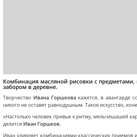
Комбинация масляной рисовки с предметами, к
забором в деревне.
Творчество
Ивана Горшкова
кажется, в авангарде с
никого не оставят равнодушным. Такое искусство, кон
«Настолько человек привык к ритму, мельчешашей карт
делится
Иван Горшков
.
Иван удивляет комбинациями классических приемов и