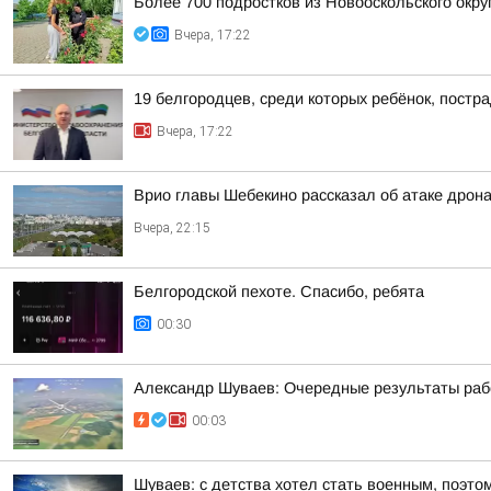
Более 700 подростков из Новооскольского окру
Вчера, 17:22
19 белгородцев, среди которых ребёнок, постр
Вчера, 17:22
Врио главы Шебекино рассказал об атаке дрон
Вчера, 22:15
Белгородской пехоте. Спасибо, ребята
00:30
Александр Шуваев: Очередные результаты ра
00:03
Шуваев: с детства хотел стать военным, поэто