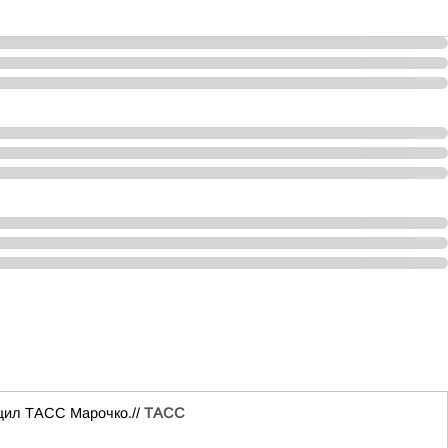
бщил ТАСС Марочко.//
ТАСС