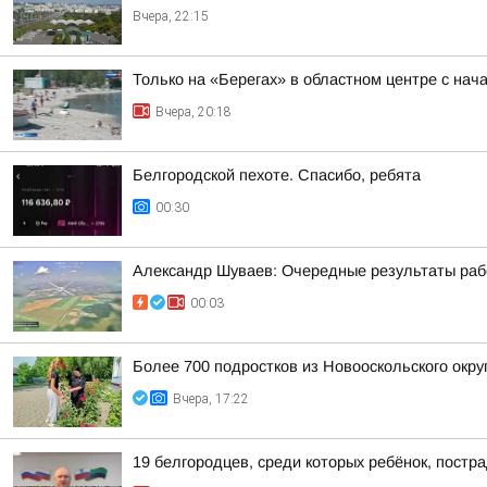
Вчера, 22:15
Только на «Берегах» в областном центре с на
Вчера, 20:18
Белгородской пехоте. Спасибо, ребята
00:30
Александр Шуваев: Очередные результаты ра
00:03
Более 700 подростков из Новооскольского окру
Вчера, 17:22
19 белгородцев, среди которых ребёнок, постр