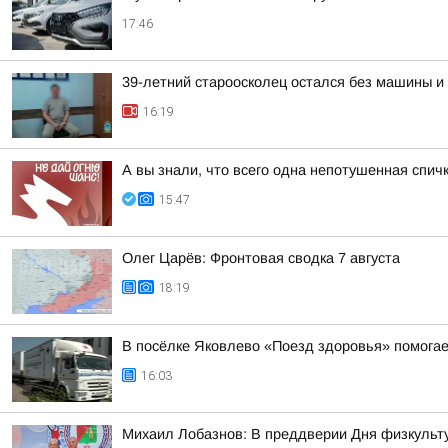
17:46
39-летний староосколец остался без машины и 
16:19
А вы знали, что всего одна непотушенная спич
15:47
Олег Царёв: Фронтовая сводка 7 августа
18:19
В посёлке Яковлево «Поезд здоровья» помога
16:03
Михаил Лобазнов: В преддверии Дня физкульту