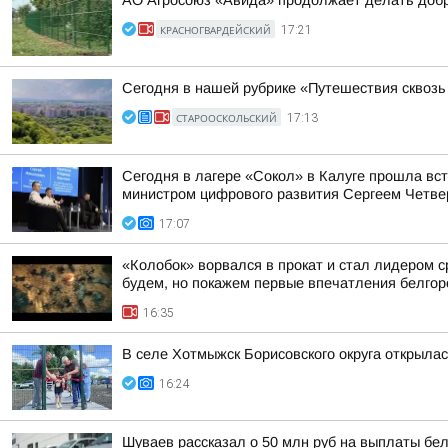
АО Агросоюз «Авида» продолжает делать добр
КРАСНОГВАРДЕЙСКИЙ
17:21
Сегодня в нашей рубрике «Путешествия сквоз
СТАРООСКОЛЬСКИЙ
17:13
Сегодня в лагере «Сокол» в Калуге прошла вс
министром цифрового развития Сергеем Четве
17:07
«Колобок» ворвался в прокат и стал лидером с
будем, но покажем первые впечатления белгор
16:35
В селе Хотмыжск Борисовского округа открыла
16:24
Шуваев рассказал о 50 млн руб на выплаты бе