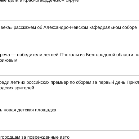
ые дела в Красногвардейском округе
ь века» расскажем об Александро-Невском кафедральном соборе
треча — победители летней IT-школы из Белгородской области п
риковым!
реди летних российских премьер по сборам за первый день Прик
одских зрителей
сь новая детская площадка
лгородцам за поврежденные авто