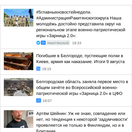
#5главныхновостейнедели.
#АдминистрацияРакитянскогоокруга Наша
молодёжь достойно представила округ на
региональном этапе военно-патриотической
игры «Зарница 2.0»:
РАКИТЯНСКИЙ
18:33
Погибшие в Белгороде, пустеющие полки в
Киеве, армия как наказание. Итоги 9 августа
18:15
Белгородская область заняла первое место в
общем зачёте во Всероссийской военно-
патриотической игры «Зарница 2.0» в ЦФО
18:07
Артём Шейнин: Уж не знаю, совпадение или
нет, но тенденция к некоторой 'задумчивости'
проявляется не только в Финляндии, но и в
Британии