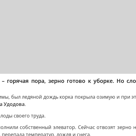
 – горячая пора, зерно готово к уборке. Но 
имы, был ледяной дождь корка покрыла озимую и при эт
а Удодова
.
лоды своего труда.
полнили собственный элеватор. Сейчас отвозят зерно н
 перепада температур, дождя и снега.