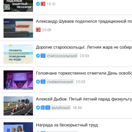
15:31
Александр Шуваев поделился традиционной п
20:09
Дорогие старооскольцы!. Летняя жара не собир
СТАРООСКОЛЬСКИЙ
20:03
Головчане торжественно отметили День освоб
ГРАЙВОРОНСКИЙ
20:03
Алексей Дыбов: Пятый летний парад физкульт
ВАЛУЙСКИЙ
18:54
Награда за бескорыстный труд