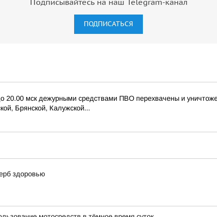
Подписывайтесь на наш Telegram-канал
ПОДПИСАТЬСЯ
 до 20.00 мск дежурными средствами ПВО перехвачены и уничтож
ой, Брянской, Калужской...
щерб здоровью
ользование мотосредств в тёмное время суток