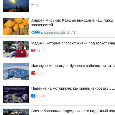
21:03
Андрей Миськов: Каждые выходные наш город 
копчёностей
КРАСНОЯРУЖСКИЙ
21:12
Медики, которые спасают жизни под грохот снар
21:12
Накануне Александр Шуваев с рабочим визитом
20:27
Падение на мотоцикле: как минимизировать у
20:24
Востребованный подрядчик - это надёжный по