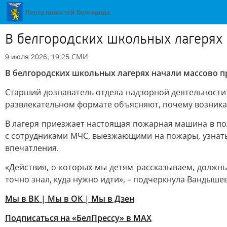
В белгородских школьных лагерях 
СМИ
9 июля 2026, 19:25
В белгородских школьных лагерях начали массово 
Старший дознаватель отдела надзорной деятельности
развлекательном формате объясняют, почему возникае
В лагеря приезжает настоящая пожарная машина в по
с сотрудниками МЧС, выезжающими на пожары, узнать 
впечатления.
«Действия, о которых мы детям рассказываем, должн
точно знал, куда нужно идти», – подчеркнула Вандышев
Мы в ВК
|
Мы в ОК
|
Мы в Дзен
Подписаться на «БелПрессу» в МАХ