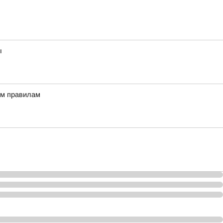
ы
ым правилам