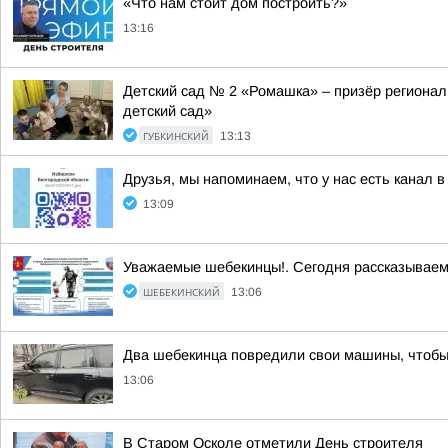
«Что нам стоит дом построить?»
13:16
Детский сад № 2 «Ромашка» – призёр регионал
детский сад»
ГУБКИНСКИЙ
13:13
Друзья, мы напоминаем, что у нас есть канал 
13:09
Уважаемые шебекинцы!. Сегодня рассказываем
ШЕБЕКИНСКИЙ
13:06
Два шебекинца повредили свои машины, чтобы
13:06
В Старом Осколе отметили День строителя