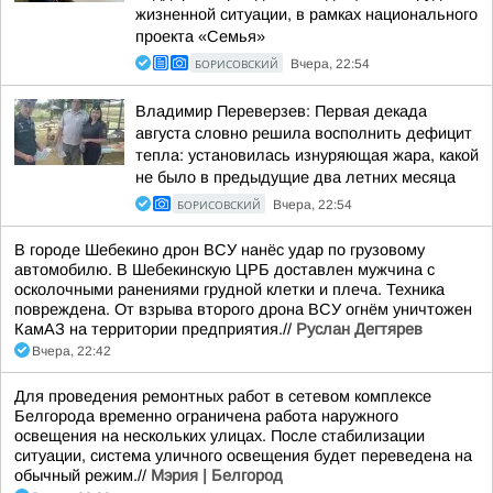
жизненной ситуации, в рамках национального
проекта «Семья»
БОРИСОВСКИЙ
Вчера, 22:54
Владимир Переверзев: Первая декада
августа словно решила восполнить дефицит
тепла: установилась изнуряющая жара, какой
не было в предыдущие два летних месяца
БОРИСОВСКИЙ
Вчера, 22:54
В городе Шебекино дрон ВСУ нанёс удар по грузовому
автомобилю. В Шебекинскую ЦРБ доставлен мужчина с
осколочными ранениями грудной клетки и плеча. Техника
повреждена. От взрыва второго дрона ВСУ огнём уничтожен
КамАЗ на территории предприятия.//
Руслан Дегтярев
Вчера, 22:42
Для проведения ремонтных работ в сетевом комплексе
Белгорода временно ограничена работа наружного
освещения на нескольких улицах. После стабилизации
ситуации, система уличного освещения будет переведена на
обычный режим.//
Мэрия | Белгород