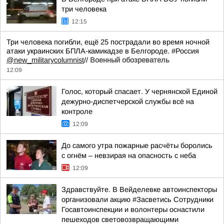
три человека
12:15
Три человека погибли, ещё 25 пострадали во время ночной
атаки украинских БПЛА-камикадзе в Белгороде. #Россия
@new_militarycolumnist
//
Военный обозреватель
12:09
Голос, который спасает. У чернянской Единой
дежурно-диспетчерской службы всё на
контроле
12:09
До самого утра пожарные расчёты боролись
с огнём – невзирая на опасность с неба
12:09
Здравствуйте. В Вейделевке автоинспекторы
организовали акцию #Засветись Сотрудники
Госавтоинспекции и волонтеры оснастили
пешеходов световозвращающими