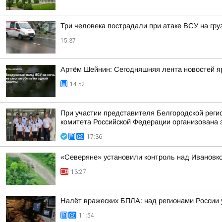
Три человека пострадали при атаке ВСУ на гру
15:37
Артём Шейнин: Сегодняшняя лента новостей яр
14:52
При участии представителя Белгородской рег
комитета Российской Федерации организована 
17:36
«Северяне» установили контроль над Ивановко
13:27
Налёт вражеских БПЛА: над регионами России 
11:54