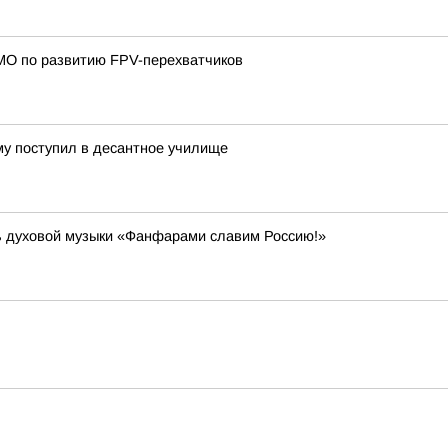
 МО по развитию FPV-перехватчиков
му поступил в десантное училище
ь духовой музыки «Фанфарами славим Россию!»