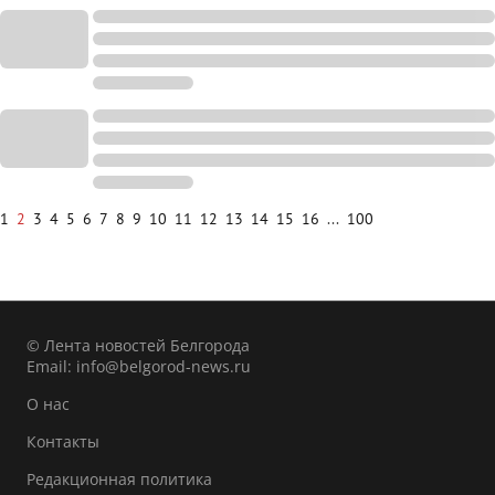
1
2
3
4
5
6
7
8
9
10
11
12
13
14
15
16
...
100
© Лента новостей Белгорода
Email:
info@belgorod-news.ru
О нас
Контакты
Редакционная политика