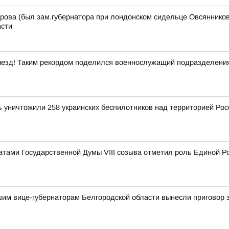
рова (был зам.губернатора при лондонском сидельце Овсянникове
асти
езд! Таким рекордом поделился военнослужащий подразделения 
уничтожили 258 украинских беспилотников над территорией Росс
атами Государственной Думы VIII созыва отметил роль Единой Р
шим вице-губернаторам Белгородской области вынесли приговор