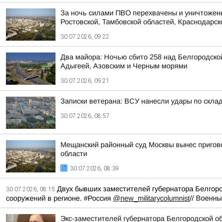
За ночь силами ПВО перехвачены и уничтожены
Ростовской, Тамбовской областей, Краснодарско
30.07.2026, 09:22
Два майора: Ночью сбито 258 над Белгородской
Адыгеей, Азовским и Черным морями
30.07.2026, 09:21
Записки ветерана: ВСУ нанесли удары по скла
30.07.2026, 08:57
Мещанский районный суд Москвы вынес пригов
области
30.07.2026, 08:39
Двух бывших заместителей губернатора Белгоро
30.07.2026, 08:15
сооружений в регионе. #Россия
@new_militarycolumnist
//
Военны
Экс-заместителей губернатора Белгородской об