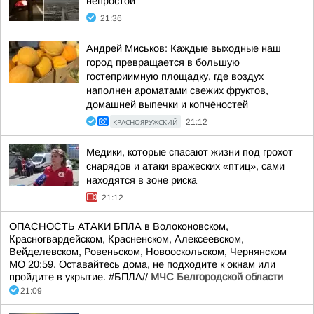
непростой
21:36
Андрей Миськов: Каждые выходные наш
город превращается в большую
гостеприимную площадку, где воздух
наполнен ароматами свежих фруктов,
домашней выпечки и копчёностей
КРАСНОЯРУЖСКИЙ
21:12
Медики, которые спасают жизни под грохот
снарядов и атаки вражеских «птиц», сами
находятся в зоне риска
21:12
ОПАСНОСТЬ АТАКИ БПЛА в Волоконовском,
Красногвардейском, Красненском, Алексеевском,
Вейделевском, Ровеньском, Новооскольском, Чернянском
МО 20:59. Оставайтесь дома, не подходите к окнам или
пройдите в укрытие. #БПЛА//
МЧС Белгородской области
21:09