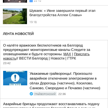
22:12
Шуваев: « Ивне завершили первый этап
благоустройства Аллеи Славы»
19:18
ЛЕНТА НОВОСТЕЙ
О налёте вражеских беспилотников на Белгород
предупреждают мониторинговые каналы Следите за
оповещениями и будьте осторожны.
МАХ
|
Прислать
новость
//
ВЕСТИ Белгород | Новости | ГТРК
23:42
Уважаемые грайворонцы!. Произошло
аварийное отключение электроэнергии в
сёлах Дорогощь (частично), Косилово,
Санково, Смородино и Почаево (частично)
ГРАЙВОРОНСКИЙ
22:36
Аварийные бригады продолжают восстанавливать подачу