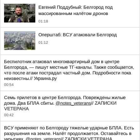
Евгений Поддубный: Белгород под
массированным налётом дронов
01:18
Оперштаб: ВСУ атаковали Белгород
01:12
Беспилотник атаковал многоквартирный дом в центре
Белгорода, — пишут местные ТГ-каналы. Также сообщается,
что после атаки пострадал частный дом. Подробности пока
неизвестны.//
Украина.ру
00:54
Семь прилетов в центре Белгорода. Повреждены жилые
дома. Два БПЛА сбиты.
@notes_veterans
//
ZАПИСКИ
VЕТЕРАНА
00:42
ВСУ применяют по Белгороду тяжелые ударные БПЛА. Есть
разрушения на земле. Налёт продолжается. Оставайтесь в
укрытиях.
@notes_veterans
//
ZАПИСКИ VЕТЕРАНА