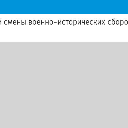
й смены военно-исторических сборо