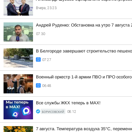
Вчера, 23:23
Андрей Руденко: Обстановка на утро 7 августа 
07:30
В Белгороде завершают строительство пешехо
07:27
Военный оркестр 1-й армии ПВО и ПРО особог
06:48
Все службы ЖКХ теперь в MAX!
БОРИСОВСКИЙ
08:12
7 августа. Температура воздуха 35°C, переменн