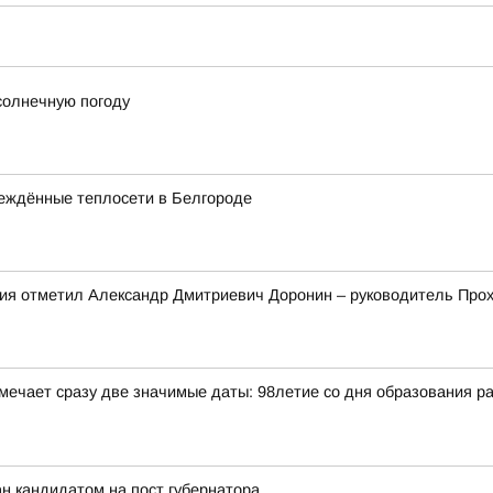
солнечную погоду
еждённые теплосети в Белгороде
ния отметил Александр Дмитриевич Доронин – руководитель Про
отмечает сразу две значимые даты: 98летие со дня образования 
н кандидатом на пост губернатора