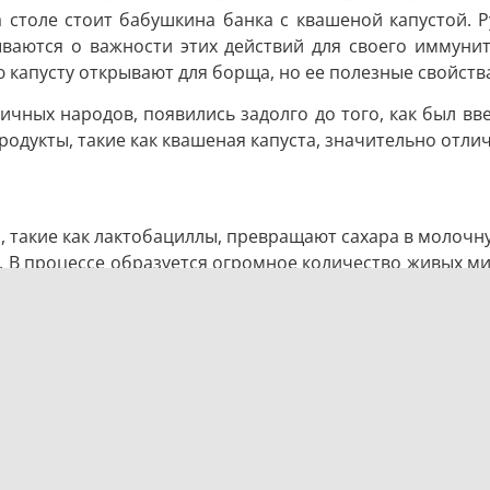
а столе стоит бабушкина банка с квашеной капустой. Р
ваются о важности этих действий для своего иммуните
капусту открывают для борща, но ее полезные свойств
чных народов, появились задолго до того, как был вв
одукты, такие как квашеная капуста, значительно отли
 такие как лактобациллы, превращают сахара в молочну
ю. В процессе образуется огромное количество живых ми
сти.
реваривания пищи. Здесь сосредоточено около 70–80% к
ься с различными вирусами и воспалениями.
ва
есколько видов бактерий, тогда как 100 граммов до
 таблетки бесполезны, но такое богатое разнообразие б