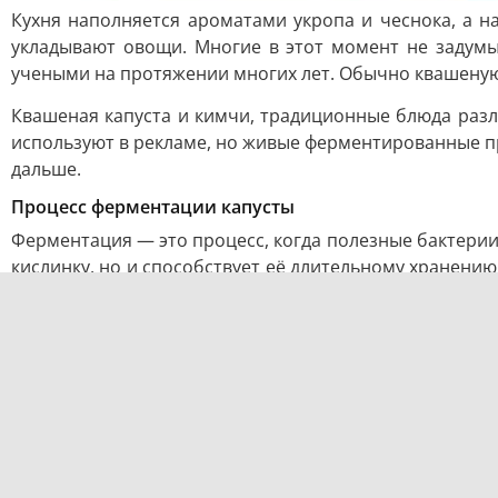
Кухня наполняется ароматами укропа и чеснока, а н
укладывают овощи. Многие в этот момент не задумы
учеными на протяжении многих лет. Обычно квашеную 
Квашеная капуста и кимчи, традиционные блюда разли
используют в рекламе, но живые ферментированные пр
дальше.
Процесс ферментации капусты
Ферментация — это процесс, когда полезные бактерии,
кислинку, но и способствует её длительному хранени
термообработке, добираются до кишечника в целостно
Забавно, но кишечник — это не только орган для пе
напрямую влияет на способность организма справлят
Почему аптечные пробиотики не полная альтернати
Обычно пробиотические препараты содержат лишь н
различных штаммов лактобацилл. Это не означает, что