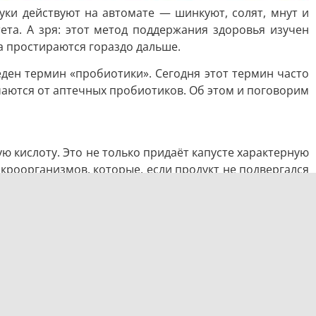
уки действуют на автомате — шинкуют, солят, мнут и
та. А зря: этот метод поддержания здоровья изучен
а простираются гораздо дальше.
еден термин «пробиотики». Сегодня этот термин часто
чаются от аптечных пробиотиков. Об этом и поговорим
ю кислоту. Это не только придаёт капусте характерную
кроорганизмов, которые, если продукт не подвергался
леток иммунной системы. То есть здоровье кишечника
машней квашеной капусты могут содержать более 28
актерий просто не помещается в одну капсулу.